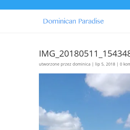
IMG_20180511_15434
utworzone przez
dominica
|
lip 5, 2018
|
0 ko