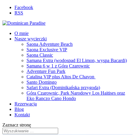
Facebook
RSS
O mnie
Nasze wycieczki
Saona Adventure Beach
Saona Exclusive VIP
Saona Classic
Samana Extra (wodospad El Limon, wyspa Bacardi)
Samana 6 w 1 z Górą Czarownic
Adventure Fun Park
Catalina VIP plus Altos De Chavon
Santo Domingo
Safari Extra (Dominikańska przygoda)
Góra Czarownic, Park Narodowy Los Haitises oraz
Eko Ranczo Cano Hondo
Rezerwacja
Blog
Kontakt
Zaznacz stronę