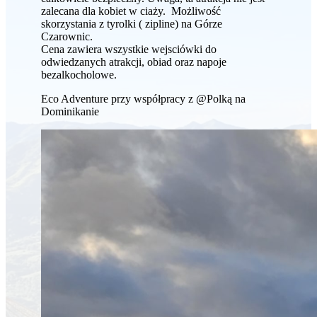
zalecana dla kobiet w ciaży. Możliwość
skorzystania z tyrolki ( zipline) na Górze
Czarownic.
Cena zawiera wszystkie wejsciówki do
odwiedzanych atrakcji, obiad oraz napoje
bezalkocholowe.
Eco Adventure przy współpracy z @Polką na
Dominikanie