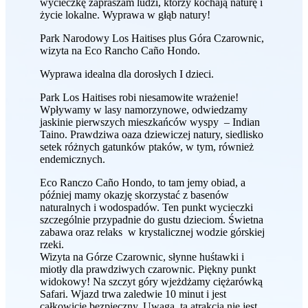
wycieczkę zapraszam ludzi, którzy kochają naturę i
życie lokalne. Wyprawa w głąb natury!
Park Narodowy Los Haitises plus Góra Czarownic,
wizyta na Eco Rancho Caño Hondo.
Wyprawa idealna dla dorosłych I dzieci.
Park Los Haitises robi niesamowite wrażenie!
Wpływamy w lasy namorzynowe, odwiedzamy
jaskinie pierwszych mieszkańców wyspy – Indian
Taino. Prawdziwa oaza dziewiczej natury, siedlisko
setek różnych gatunków ptaków, w tym, również
endemicznych.
Eco Ranczo Caño Hondo, to tam jemy obiad, a
później mamy okazję skorzystać z basenów
naturalnych i wodospadów. Ten punkt wycieczki
szczególnie przypadnie do gustu dzieciom. Świetna
zabawa oraz relaks w krystalicznej wodzie górskiej
rzeki.
Wizyta na Górze Czarownic, słynne huśtawki i
miotły dla prawdziwych czarownic. Piękny punkt
widokowy! Na szczyt góry wjeżdżamy ciężarówką
Safari. Wjazd trwa zaledwie 10 minut i jest
całkowicie bezpieczny. Uwaga, ta atrakcja nie jest