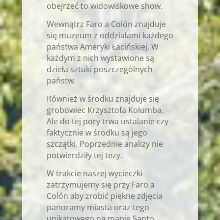
obejrzeć to widowiskowe show.
Wewnątrz Faro a Colón znajduje
się muzeum z oddziałami każdego
państwa Ameryki Łacińskiej. W
każdym z nich wystawione są
dzieła sztuki poszczególnych
państw.
Również w środku znajduje się
grobowiec Krzysztofa Kolumba.
Ale do tej pory trwa ustalanie czy
faktycznie w środku są jego
szczątki. Poprzednie analizy nie
potwierdziły tej tezy.
W trakcie naszej wycieczki
zatrzymujemy się przy Faro a
Colón aby zrobić piękne zdjęcia
panoramy miasta oraz tego
unikatowego na mapie Santo