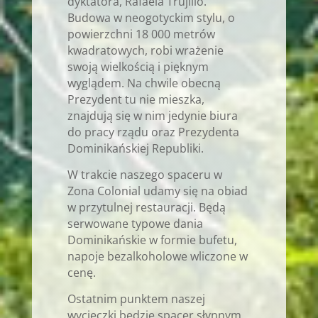
dyktatora, Rafaela Trujillo.
Budowa w neogotyckim stylu, o
powierzchni 18 000 metrów
kwadratowych, robi wrażenie
swoją wielkością i pięknym
wyglądem. Na chwile obecną
Prezydent tu nie mieszka,
znajdują się w nim jedynie biura
do pracy rządu oraz Prezydenta
Dominikańskiej Republiki.
W trakcie naszego spaceru w
Zona Colonial udamy się na obiad
w przytulnej restauracji. Będą
serwowane typowe dania
Dominikańskie w formie bufetu,
napoje bezalkoholowe wliczone w
cenę.
Ostatnim punktem naszej
wycieczki będzie spacer słynnym