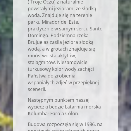
( Troje Oczu) z naturalnie
powstałymi jeziorami ze słodką
wodą. Znajduje się na terenie
parku Mirador del Este,
praktycznie w samym sercu Santo
Domingo. Podziemna rzeka
Brujuelas zasila jeziora słodką
wodą, a w grotach znajduje się
mnóstwo stalaktytów,
stalagmitów. Niesamowicie
turkusowy kolor wody zachęci
Państwa do zrobienia
wspaniałych zdjęć w przepięknej
scenerii.
Następnym punktem naszej
wycieczki będzie Latarnia morska
Kolumba- Faro a Cólon.
Budowa rozpoczęła się w 1986, na
podstawie sporządzonych przez