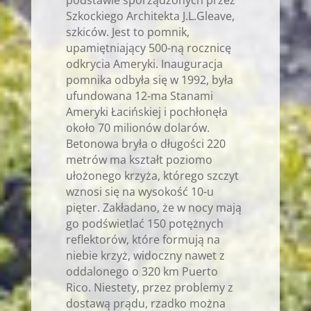
Szkockiego Architekta J.L.Gleave,
szkiców. Jest to pomnik,
upamiętniający 500-ną rocznicę
odkrycia Ameryki. Inauguracja
pomnika odbyła się w 1992, była
ufundowana 12-ma Stanami
Ameryki Łacińskiej i pochłonęła
około 70 milionów dolarów.
Betonowa bryła o długości 220
metrów ma kształt poziomo
ułożonego krzyża, którego szczyt
wznosi się na wysokość 10-u
pięter. Zakładano, że w nocy mają
go podświetlać 150 potężnych
reflektorów, które formują na
niebie krzyż, widoczny nawet z
oddalonego o 320 km Puerto
Rico. Niestety, przez problemy z
dostawą prądu, rzadko można