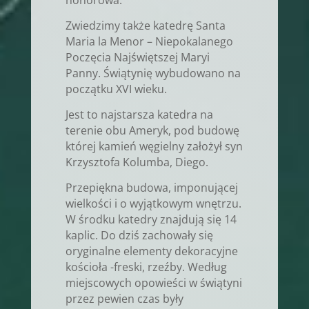
Zwiedzimy także katedrę Santa
Maria la Menor – Niepokalanego
Poczęcia Najświętszej Maryi
Panny. Świątynię wybudowano na
początku XVI wieku.
Jest to najstarsza katedra na
terenie obu Ameryk, pod budowę
której kamień węgielny założył syn
Krzysztofa Kolumba, Diego.
Przepiękna budowa, imponującej
wielkości i o wyjątkowym wnętrzu.
W środku katedry znajdują się 14
kaplic. Do dziś zachowały się
oryginalne elementy dekoracyjne
kościoła -freski, rzeźby. Według
miejscowych opowieści w świątyni
przez pewien czas były