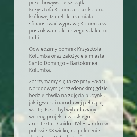
przechowywane szczątki
Krzysztofa Kolumba oraz korona
królowej Izabeli, która miała
sfinansować wyprawę Kolumba w
poszukiwaniu krótszego szlaku do
Indii.
Odwiedzimy pomnik Krzysztofa
Kolumba oraz zalożyciela miasta
Santo Domingo – Bartolomea
Kolumba.
Zatrzymamy się także przy Pałacu
Narodowym (Prezydenckim) gdzie
będzie chwila na zdjęcia budynku
jak i gwardii narodowej pełniącej
wartę. Pałac był wybudowany
według projektu włoskiego
architekta – Guido D’Alessandro w
połowie XX wieku, na polecenie