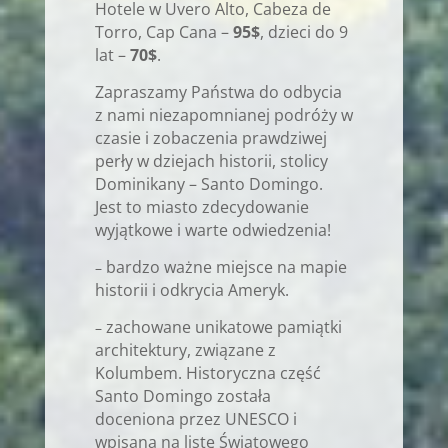
Hotele w Uvero Alto, Cabeza de
Torro, Cap Cana –
95$
, dzieci do 9
lat –
70$
.
Zapraszamy Państwa do odbycia
z nami niezapomnianej podróży w
czasie i zobaczenia prawdziwej
perły w dziejach historii, stolicy
Dominikany – Santo Domingo.
Jest to miasto zdecydowanie
wyjątkowe i warte odwiedzenia!
bardzo ważne miejsce na mapie
–
historii i odkrycia Ameryk.
zachowane unikatowe pamiątki
–
architektury, związane z
Kolumbem. Historyczna część
Santo Domingo została
doceniona przez UNESCO i
wpisana na listę Światowego