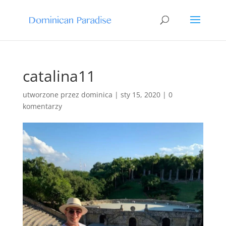
catalina11
utworzone przez
dominica
|
sty 15, 2020
|
0
komentarzy