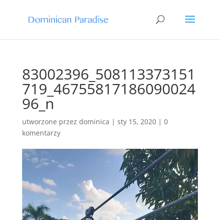
83002396_508113373151
719_46755817186090024
96_n
utworzone przez
dominica
|
sty 15, 2020
|
0
komentarzy