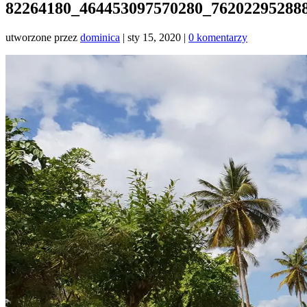
82264180_464453097570280_76202295288
utworzone przez
dominica
|
sty 15, 2020
|
0 komentarzy