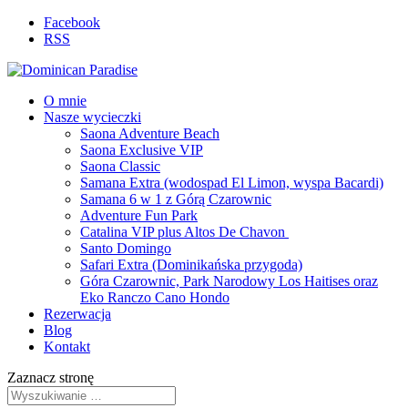
Facebook
RSS
O mnie
Nasze wycieczki
Saona Adventure Beach
Saona Exclusive VIP
Saona Classic
Samana Extra (wodospad El Limon, wyspa Bacardi)
Samana 6 w 1 z Górą Czarownic
Adventure Fun Park
Catalina VIP plus Altos De Chavon
Santo Domingo
Safari Extra (Dominikańska przygoda)
Góra Czarownic, Park Narodowy Los Haitises oraz
Eko Ranczo Cano Hondo
Rezerwacja
Blog
Kontakt
Zaznacz stronę