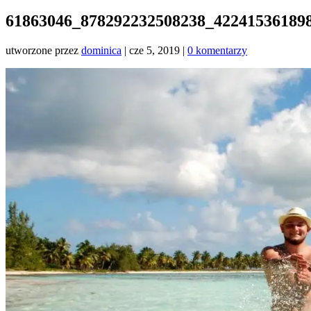
61863046_878292232508238_42241536189
utworzone przez
dominica
|
cze 5, 2019
|
0 komentarzy