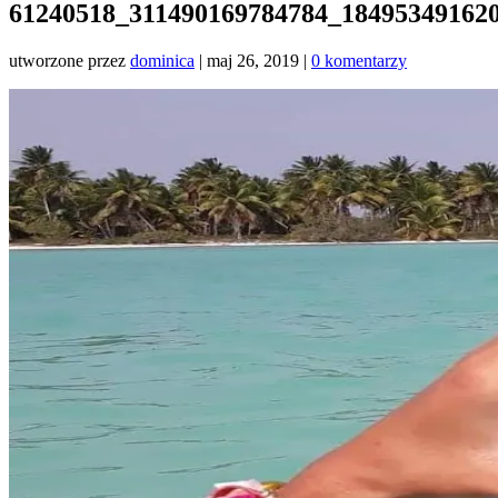
61240518_311490169784784_18495349162
utworzone przez
dominica
|
maj 26, 2019
|
0 komentarzy