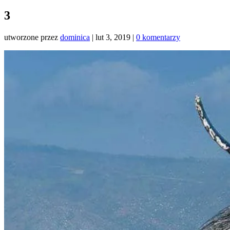
3
utworzone przez
dominica
|
lut 3, 2019
|
0 komentarzy