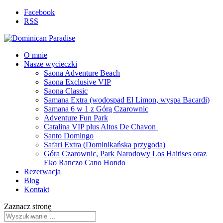
Facebook
RSS
O mnie
Nasze wycieczki
Saona Adventure Beach
Saona Exclusive VIP
Saona Classic
Samana Extra (wodospad El Limon, wyspa Bacardi)
Samana 6 w 1 z Górą Czarownic
Adventure Fun Park
Catalina VIP plus Altos De Chavon
Santo Domingo
Safari Extra (Dominikańska przygoda)
Góra Czarownic, Park Narodowy Los Haitises oraz
Eko Ranczo Cano Hondo
Rezerwacja
Blog
Kontakt
Zaznacz stronę