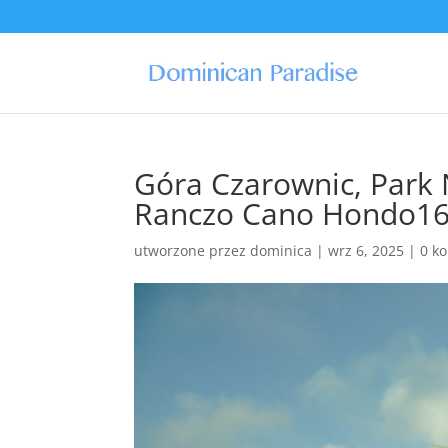
Góra Czarownic, Park 
Ranczo Cano Hondo1
utworzone przez
dominica
|
wrz 6, 2025
|
0 k